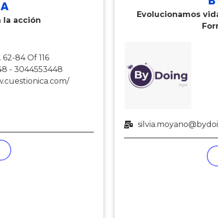
B
CA
Evolucionamos vida
 la acción
For
. 62-84 Of 116
8 - 3044553448
w.cuestionica.com/
silvia.moyano@bydo