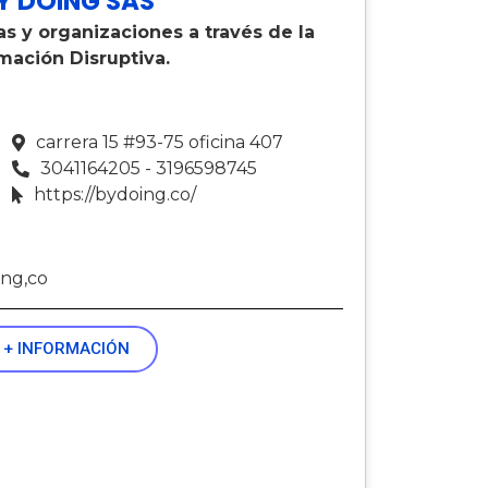
Y DOING SAS
s y organizaciones a través de la
mación Disruptiva.
carrera 15 #93-75 oficina 407
3041164205 - 3196598745
https://bydoing.co/
ing,co
+ INFORMACIÓN