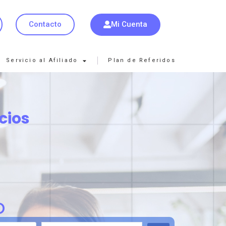
Mi Cuenta
Contacto
Servicio al Afiliado
Plan de Referidos
cios
o