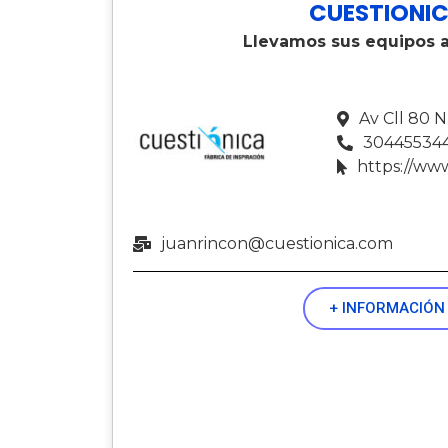
CUESTIONI
Llevamos sus equipos a
Av Cll 80 N
304455344
https://ww
juanrincon@cuestionica.com
+ INFORMACIÓN