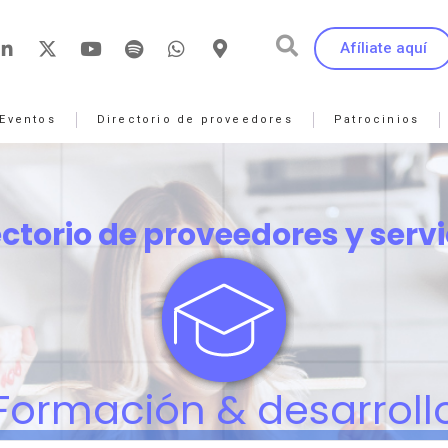
Afíliate aquí
Eventos
Directorio de proveedores
Patrocinios
ectorio de proveedores y servi
Formación & desarroll