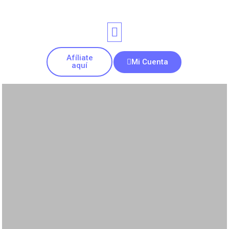
Afíliate
Mi Cuenta
aquí