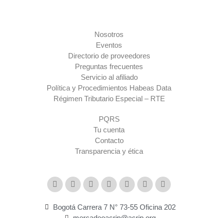
2:32
Semana del Talento 2024
Nosotros
0:11
Jenny Malagón Gerente endomarketing y comunicaciones
Eventos
Directorio de proveedores
Preguntas frecuentes
Servicio al afiliado
Política y Procedimientos Habeas Data
Régimen Tributario Especial – RTE​
PQRS
Tu cuenta
Contacto
Transparencia y ética
Bogotá Carrera 7 N° 73-55 Oficina 202
mercadeoacrip@acrip.org