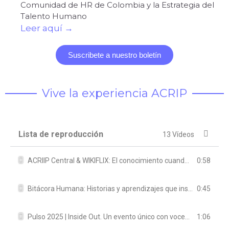
Comunidad de HR de Colombia y la Estrategia del
Talento Humano
Leer aquí →
Suscribete a nuestro boletín
Vive la experiencia ACRIP
Lista de reproducción
13 Vídeos
0:58
ACRIIP Central & WIKIFLIX: El conocimiento cuando realmente importa
0:45
Bitácora Humana: Historias y aprendizajes que inspiran la gestión del talento organizacional
1:06
Pulso 2025 | Inside Out. Un evento único con voces que laten al ritmo de la innovación y el talento organizacional.