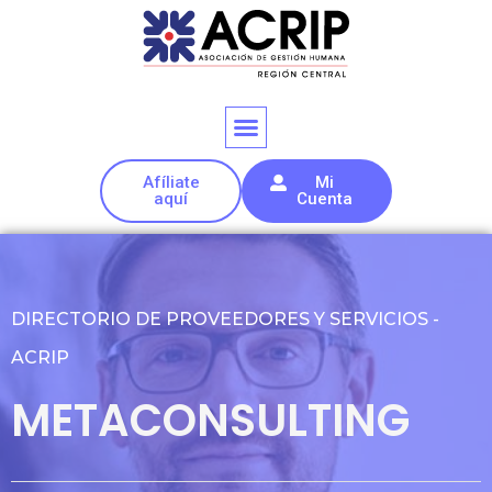
Afíliate
Mi
aquí
Cuenta
DIRECTORIO DE PROVEEDORES Y SERVICIOS -
ACRIP
METACONSULTING