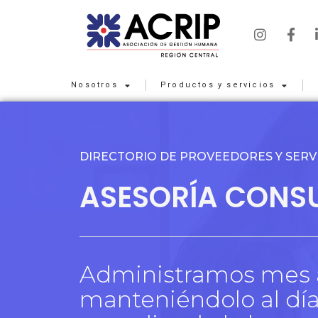
Nosotros
Productos y servicios
DIRECTORIO DE PROVEEDORES Y SERVI
ASESORÍA CONSU
Administramos mes a
manteniéndolo al día,