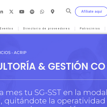
Afíliate aquí
Eventos
Directorio de proveedores
Patrocinios
CIOS - ACRIP
LTORÍA & GESTIÓN CO
 mes tu SG-SST en la modal
 quitándote la operatividad 