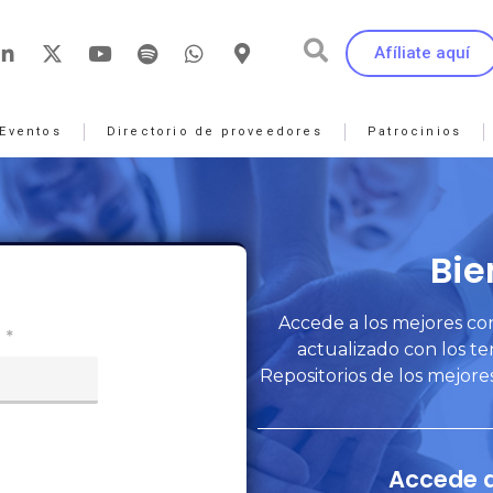
Afíliate aquí
Eventos
Directorio de proveedores
Patrocinios
Bie
Accede a los mejores co
*
actualizado con los t
Repositorios de los mejore
Accede 