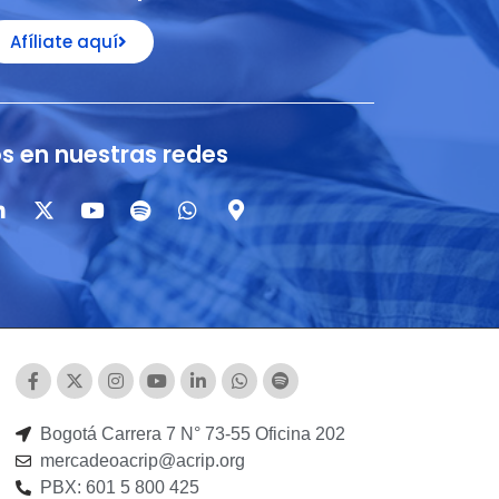
Afíliate aquí
s en nuestras redes
Bogotá Carrera 7 N° 73-55 Oficina 202
mercadeoacrip@acrip.org
PBX: 601 5 800 425