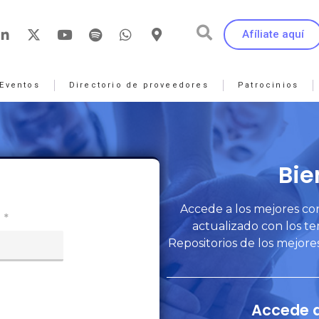
Afíliate aquí
Eventos
Directorio de proveedores
Patrocinios
Bie
Accede a los mejores co
*
actualizado con los t
Repositorios de los mejore
Accede 