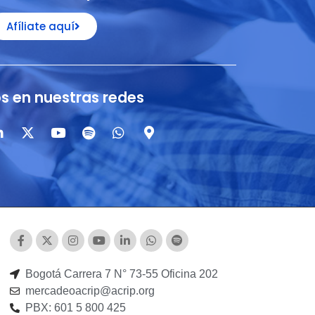
Afíliate aquí
s en nuestras redes
Bogotá Carrera 7 N° 73-55 Oficina 202
mercadeoacrip@acrip.org
PBX: 601 5 800 425