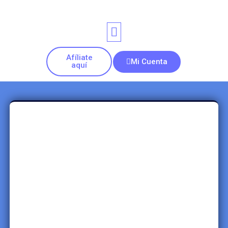
Afíliate
Mi Cuenta
aquí
Usuario o correo electrónico
*
Contraseña
*
Mantenerme conectado